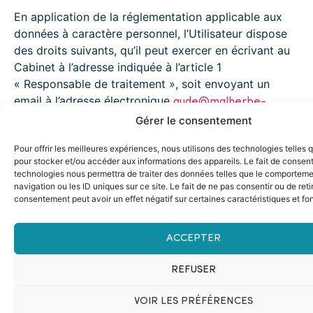
En application de la réglementation applicable aux
données à caractère personnel, l’Utilisateur dispose
des droits suivants, qu’il peut exercer en écrivant au
Cabinet à l’adresse indiquée à l’article 1
« Responsable de traitement », soit envoyant un
email à l’adresse électronique
aude@malherbe-
:
Gérer le consentement
avocat.fr
Pour offrir les meilleures expériences, nous utilisons des technologies telles 
pour stocker et/ou accéder aux informations des appareils. Le fait de consent
Droit d’accès
aux informations le concernant
technologies nous permettra de traiter des données telles que le comportem
navigation ou les ID uniques sur ce site. Le fait de ne pas consentir ou de reti
(article 15 du RGPD),
consentement peut avoir un effet négatif sur certaines caractéristiques et fo
Droit de mise à jour ou rectification
des
informations qui le concernent (article 16 du
ACCEPTER
RGPD), lorsque celles-ci sont inexactes ou
incomplètes,
REFUSER
Droit d’effacement
des informations qui le
concernent (article 17 du RGPD), lorsque celles-
VOIR LES PRÉFÉRENCES
ci ne sont plus nécessaires au regard de la